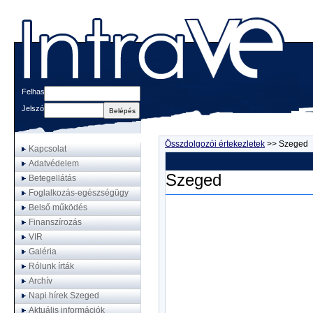
Felhasználónév
Jelszó
Összdolgozói értekezletek
>>
Szeged
Kapcsolat
Adatvédelem
Szeged
Betegellátás
Foglalkozás-egészségügy
Belső működés
Finanszírozás
VIR
Galéria
Rólunk írták
Archív
Napi hírek Szeged
Aktuális információk