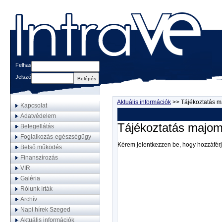
Felhasználónév
Jelszó
Aktuális információk
>>
Tájékoztatás m
Kapcsolat
Adatvédelem
Tájékoztatás majom
Betegellátás
Foglalkozás-egészségügy
Kérem jelentkezzen be, hogy hozzáférj
Belső működés
Finanszírozás
VIR
Galéria
Rólunk írták
Archív
Napi hírek Szeged
Aktuális információk