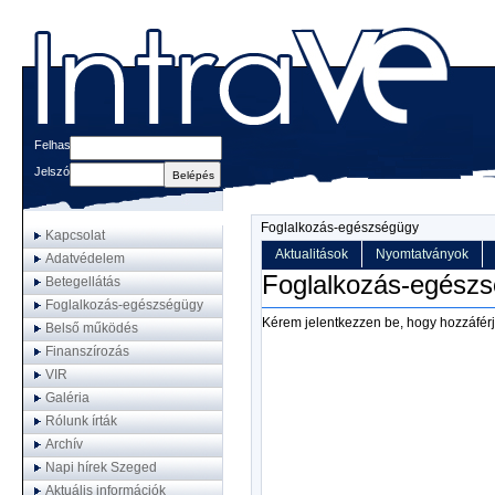
Felhasználónév
Jelszó
Foglalkozás-egészségügy
Kapcsolat
Aktualitások
Nyomtatványok
Adatvédelem
Foglalkozás-egész
Betegellátás
Foglalkozás-egészségügy
Kérem jelentkezzen be, hogy hozzáférj
Belső működés
Finanszírozás
VIR
Galéria
Rólunk írták
Archív
Napi hírek Szeged
Aktuális információk