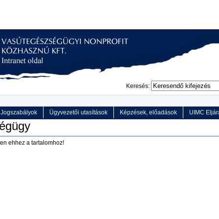
Keresés:
Jogszabályok
Ügyvezetői utasítások
Képzések, előadások
UIMC Eljár
ségügy
en ehhez a tartalomhoz!