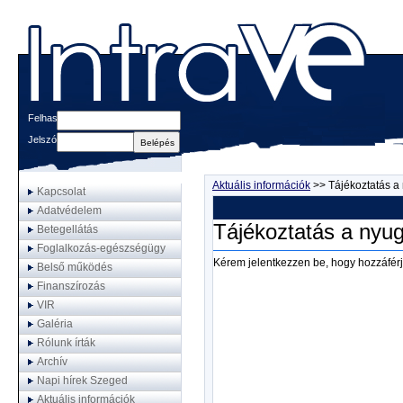
Felhasználónév
Jelszó
Aktuális információk
>>
Tájékoztatás a
Kapcsolat
Adatvédelem
Tájékoztatás a nyug
Betegellátás
Foglalkozás-egészségügy
Kérem jelentkezzen be, hogy hozzáférj
Belső működés
Finanszírozás
VIR
Galéria
Rólunk írták
Archív
Napi hírek Szeged
Aktuális információk