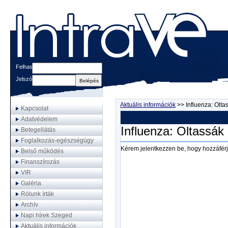
Felhasználónév
Jelszó
Aktuális információk
>>
Influenza: Olt
Kapcsolat
Adatvédelem
Influenza: Oltassá
Betegellátás
Foglalkozás-egészségügy
Kérem jelentkezzen be, hogy hozzáférj
Belső működés
Finanszírozás
VIR
Galéria
Rólunk írták
Archív
Napi hírek Szeged
Aktuális információk