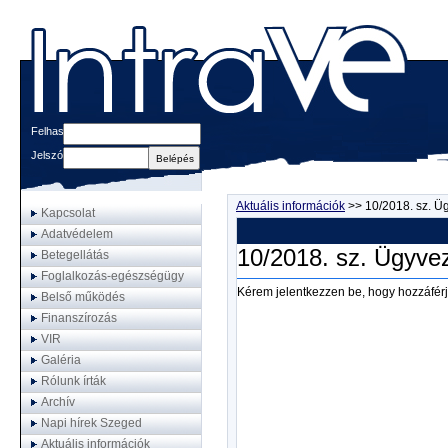
Felhasználónév
Jelszó
Aktuális információk
>>
10/2018. sz. Üg
Kapcsolat
Adatvédelem
10/2018. sz. Ügyvez
Betegellátás
Foglalkozás-egészségügy
Kérem jelentkezzen be, hogy hozzáférj
Belső működés
Finanszírozás
VIR
Galéria
Rólunk írták
Archív
Napi hírek Szeged
Aktuális információk