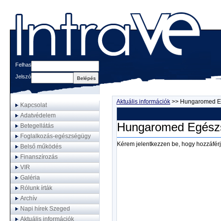
Felhasználónév
Jelszó
Aktuális információk
>>
Hungaromed Egé
Kapcsolat
Adatvédelem
Hungaromed Egészsé
Betegellátás
Foglalkozás-egészségügy
Kérem jelentkezzen be, hogy hozzáférj
Belső működés
Finanszírozás
VIR
Galéria
Rólunk írták
Archív
Napi hírek Szeged
Aktuális információk