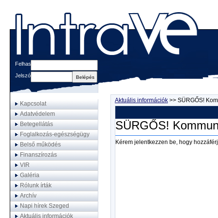
Felhasználónév
Jelszó
Aktuális információk
>>
SÜRGŐS! Kommu
Kapcsolat
Adatvédelem
SÜRGŐS! Kommuniká
Betegellátás
Foglalkozás-egészségügy
Kérem jelentkezzen be, hogy hozzáférj
Belső működés
Finanszírozás
VIR
Galéria
Rólunk írták
Archív
Napi hírek Szeged
Aktuális információk