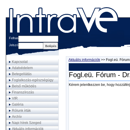
Felhasználónév
Jelszó
Aktuális információk
>>
Fogl.eü. Fórum
Kapcsolat
Adatvédelem
Fogl.eü. Fórum - Dr
Betegellátás
Foglalkozás-egészségügy
Kérem jelentkezzen be, hogy hozzáférj
Belső működés
Finanszírozás
VIR
Galéria
Rólunk írták
Archív
Napi hírek Szeged
Aktuális információk