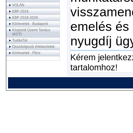
VOLÁN
visszamenő
EBP 2024.
EBP 2018-2020.
emelés és 
Körlevelek - Budapest
Központi Üzemi Tanács
(KÜT)
nyugdíj ü
TudásTár
Összdolgozói értekezletek
Körlevelek - Pécs
Kérem jelentkez
tartalomhoz!