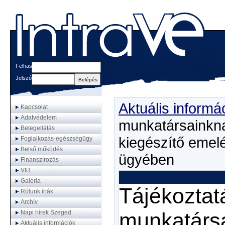
Felhasználónév
Jelszó
Aktuális informá
Kapcsolat
Adatvédelem
munkatársainkna
Betegellátás
kiegészítő emelé
Foglalkozás-egészségügy
Belső működés
ügyében
Finanszírozás
VIR
Galéria
Tájékoztat
Rólunk írták
Archív
munkatársa
Napi hírek Szeged
Aktuális információk