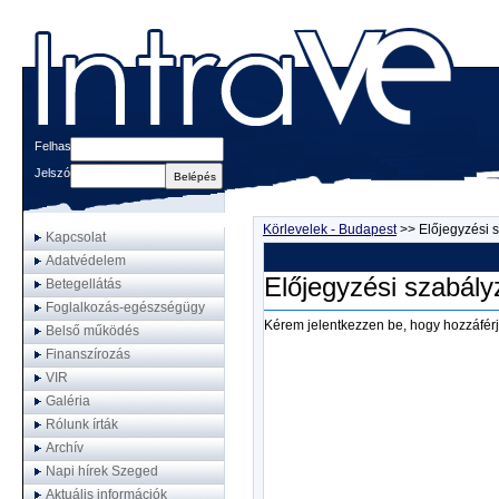
Felhasználónév
Jelszó
Körlevelek - Budapest
>>
Előjegyzési 
Kapcsolat
Adatvédelem
Előjegyzési szabály
Betegellátás
Foglalkozás-egészségügy
Kérem jelentkezzen be, hogy hozzáférj
Belső működés
Finanszírozás
VIR
Galéria
Rólunk írták
Archív
Napi hírek Szeged
Aktuális információk