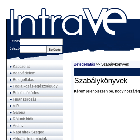
Felhasználónév
Jelszó
Betegellátás
>>
Szabálykönyvek
Kapcsolat
Adatvédelem
Szabálykönyvek
Betegellátás
Foglalkozás-egészségügy
Kérem jelentkezzen be, hogy hozzáférj
Belső működés
Finanszírozás
VIR
Galéria
Rólunk írták
Archív
Napi hírek Szeged
Aktuális információk