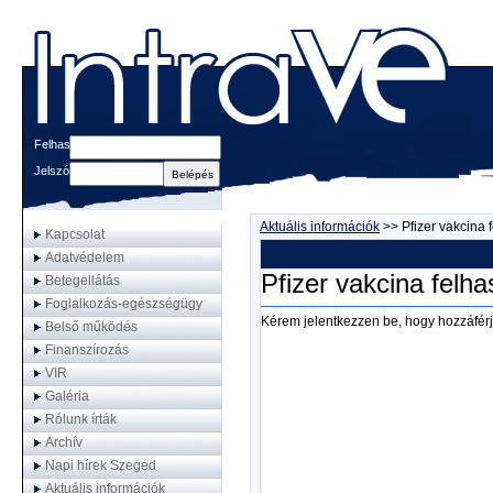
Felhasználónév
Jelszó
Aktuális információk
>>
Pfizer vakcina
Kapcsolat
Adatvédelem
Pfizer vakcina felh
Betegellátás
Foglalkozás-egészségügy
Kérem jelentkezzen be, hogy hozzáférj
Belső működés
Finanszírozás
VIR
Galéria
Rólunk írták
Archív
Napi hírek Szeged
Aktuális információk