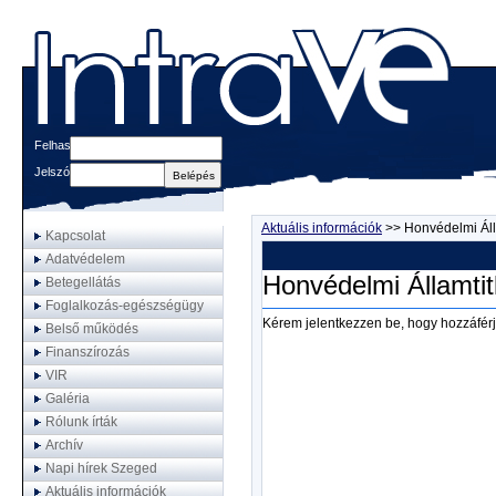
Felhasználónév
Jelszó
Aktuális információk
>>
Honvédelmi Álla
Kapcsolat
Adatvédelem
Honvédelmi Államtit
Betegellátás
Foglalkozás-egészségügy
Kérem jelentkezzen be, hogy hozzáférj
Belső működés
Finanszírozás
VIR
Galéria
Rólunk írták
Archív
Napi hírek Szeged
Aktuális információk