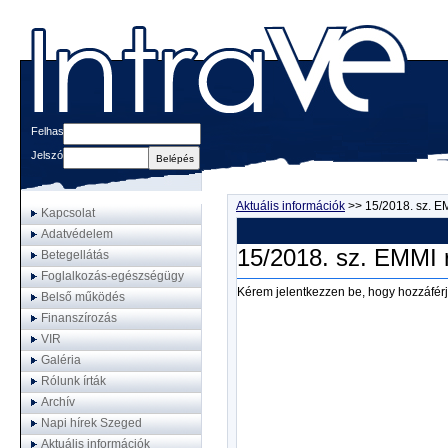
Felhasználónév
Jelszó
Aktuális információk
>>
15/2018. sz. E
Kapcsolat
Adatvédelem
15/2018. sz. EMMI 
Betegellátás
Foglalkozás-egészségügy
Kérem jelentkezzen be, hogy hozzáférj
Belső működés
Finanszírozás
VIR
Galéria
Rólunk írták
Archív
Napi hírek Szeged
Aktuális információk