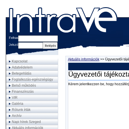
Felhasználónév
Jelszó
Aktuális információk
>>
Ügyvezetői tájé
Kapcsolat
Adatvédelem
Ügyvezetői tájékozta
Betegellátás
Foglalkozás-egészségügy
Kérem jelentkezzen be, hogy hozzáférj
Belső működés
Finanszírozás
VIR
Galéria
Rólunk írták
Archív
Napi hírek Szeged
Aktuális információk